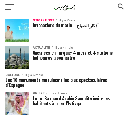
STICKY POST
il y a 2 ans
Invocations du matin – أذكار الصباح
ACTUALITÉ
il y a 4 mois
Vacances en Turquie: 4 mers et 4 stations
balnéaires à connaître
CULTURE
il y a 6 mois
Les 10 monuments musulmans les plus spectaculaires
d’Espagne
PRIÈRE
il y a 9 mois
Le roi Salman d’Arabie Saoudite invite les
habitants à prier l’Istisqa