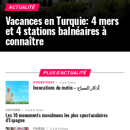
ACTUALITÉ
Vacances en Turquie: 4 mers
et 4 stations balnéaires à
connaître
PLUS D'ACTUALITÉ
STICKY POST
il y a 2 ans
Invocations du matin – أذكار الصباح
CULTURE
il y a 6 mois
Les 10 monuments musulmans les plus spectaculaires
d’Espagne
PRIÈRE
il y a 9 mois