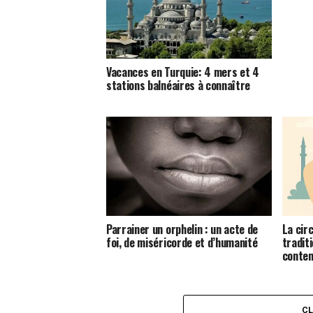
Vacances en Turquie: 4 mers et 4
stations balnéaires à connaître
Parrainer un orphelin : un acte de
La circ
foi, de miséricorde et d’humanité
tradit
conte
C