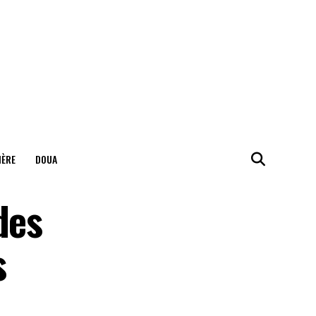
IÈRE
DOUA
des
s